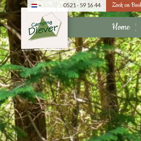
Zoek en Boe
0521 - 59 16 44
Home