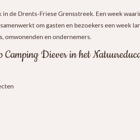
k in de Drents-Friese Grensstreek. Een week waari
k samenwerkt om gasten en bezoekers een week lang
rs, omwonenden en ondernemers.
op Camping Diever in het Natuureduc
ecten