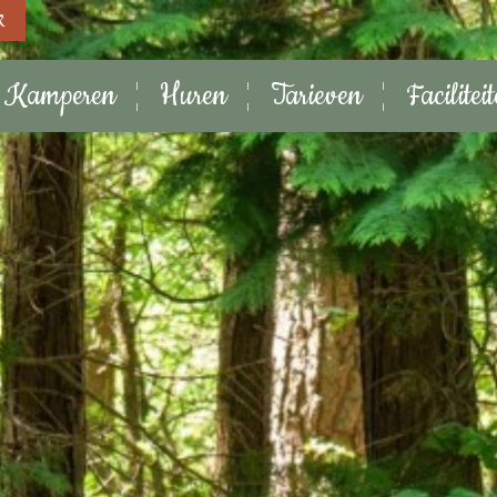
k
Kamperen
Huren
Tarieven
Facilitei