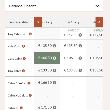
Periode
1 nacht
Accommodatie
zo 9 aug
ma 10 aug
di 11 aug
€ 171,50
€ 171,50
Tiny Cabin on the hill
-
€ 147,50
€ 147,50
€ 135,50
€ 135,50
Kids Cabin
-
€ 106,50
€ 106,50
€ 106,50
Cosy Cabin
€ 133,50
€ 133,50
€ 133,50
Tiny Cabin
€ 166,50
Cabin Comfort
-
-
Cabin XL Deluxe
-
-
-
€ 171,50
Cabin XL
-
-