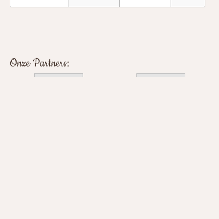
Onze Partners:
Home
Tarieven
Verhuurtarieven
Camping Diever