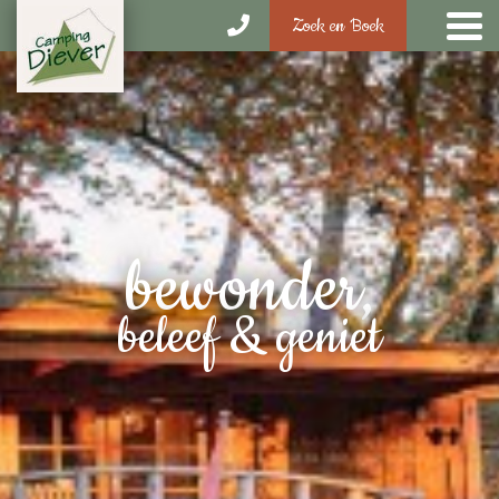
4.5
Zoek en Boek
bewonder,
beleef & geniet